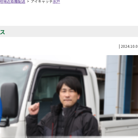
ー地場近距離配送
>
アイキャッチ
水戸
クス
|
2024.10.0