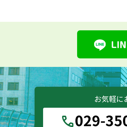
お気軽に
029-35
call