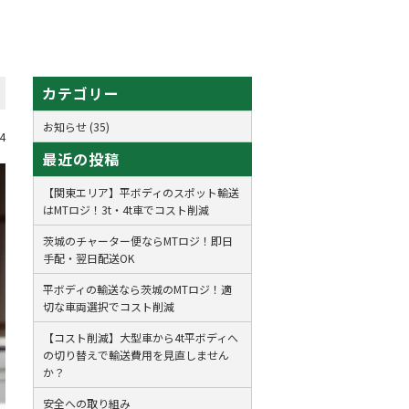
カテゴリー
お知らせ (35)
4
最近の投稿
【関東エリア】平ボディのスポット輸送
はMTロジ！3t・4t車でコスト削減
茨城のチャーター便ならMTロジ！即日
手配・翌日配送OK
平ボディの輸送なら茨城のMTロジ！適
切な車両選択でコスト削減
【コスト削減】大型車から4t平ボディへ
の切り替えで輸送費用を見直しません
か？
安全への取り組み