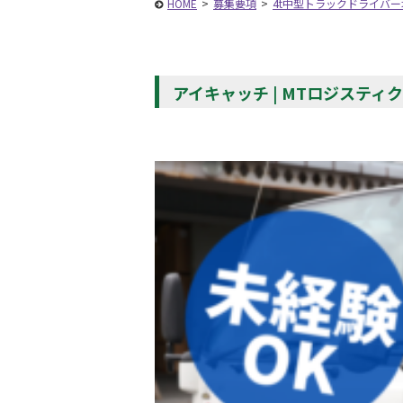
HOME
>
募集要項
>
4t中型トラックドライバ
アイキャッチ | MTロジスティ