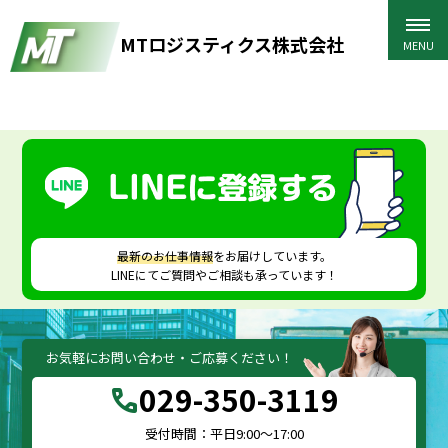
MTロジスティクス株式会社
HOME
>
採用情報
>
未経験の方へ
>
1V7A0781
最新のお仕事情報
をお届けしています。
LINEにてご質問やご相談も承っています！
お気軽にお問い合わせ・ご応募ください！
029-350-3119
call
受付時間：平日9:00～17:00