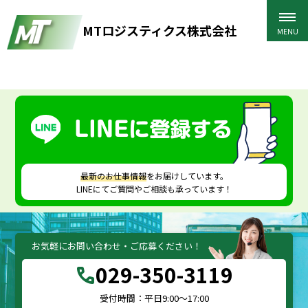
MTロジスティクス株式会社
HOME
>
採用情報
>
会社説明会
>
1V7A0615
最新のお仕事情報
をお届けしています。
LINEにてご質問やご相談も承っています！
お気軽にお問い合わせ・ご応募ください！
029-350-3119
call
受付時間：平日9:00～17:00