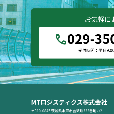
お気軽に
029-35
call
受付時間：平日9:00～
MTロジスティクス株式会社
〒310-0845 茨城県水戸市吉沢町333番地の2