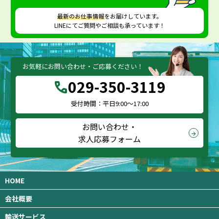
最新のお仕事情報
をお届けしています。
LINEにてご質問やご相談も承っています！
お気軽にお問い合わせ・ご応募ください！
029-350-3119
call
受付時間：平日9:00～17:00
お問い合わせ・
arrow_forward
求人応募フォーム
HOME
会社概要
輸送サービス