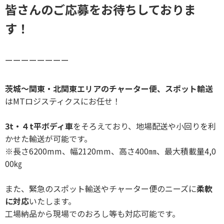
皆さんのご応募をお待ちしておりま
す！
ーーーーーーーー
茨城～関東・北関東エリアのチャーター便、スポット輸送
はMTロジスティクスにお任せ！
3t・４t平ボディ車
をそろえており、地場配送や小回りを利
かせた輸送が可能です。
※長さ6200mm、幅2120mm、高さ400㎜、最大積載量4,0
00㎏
また、緊急のスポット輸送やチャーター便のニーズに
柔軟
に対応
いたします。
工場納品から現場でのおろし等も対応可能です。