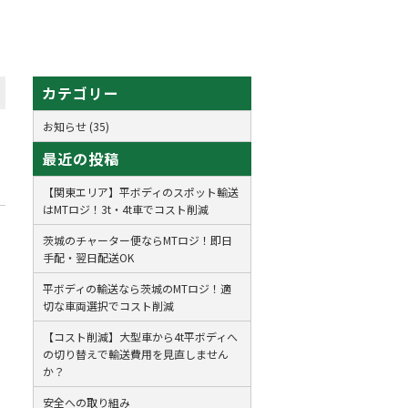
カテゴリー
お知らせ (35)
最近の投稿
【関東エリア】平ボディのスポット輸送
はMTロジ！3t・4t車でコスト削減
茨城のチャーター便ならMTロジ！即日
手配・翌日配送OK
平ボディの輸送なら茨城のMTロジ！適
切な車両選択でコスト削減
【コスト削減】大型車から4t平ボディへ
の切り替えで輸送費用を見直しません
か？
安全への取り組み