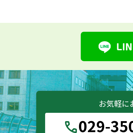
お気軽に
029-35
call