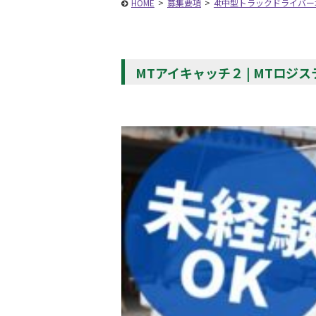
HOME
>
募集要項
>
4t中型トラックドライバ
MTアイキャッチ２ | MTロジ