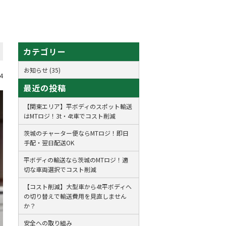
カテゴリー
お知らせ (35)
4
最近の投稿
【関東エリア】平ボディのスポット輸送
はMTロジ！3t・4t車でコスト削減
茨城のチャーター便ならMTロジ！即日
手配・翌日配送OK
平ボディの輸送なら茨城のMTロジ！適
切な車両選択でコスト削減
【コスト削減】大型車から4t平ボディへ
の切り替えで輸送費用を見直しません
か？
安全への取り組み