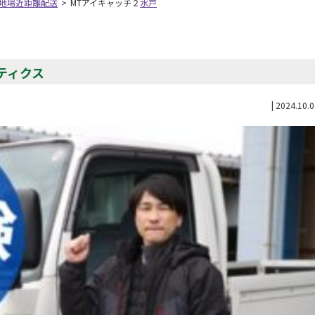
ー地場近距離配送
>
MTアイキャッチ２
水戸
スティクス
|
2024.10.0