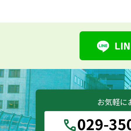
お気軽に
029-35
call