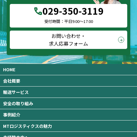
029-350-3119
call
受付時間：平日9:00～17:00
お問い合わせ・
arrow_forward
求人応募フォーム
HOME
会社概要
輸送サービス
安全の取り組み
事例紹介
MTロジスティクスの魅力