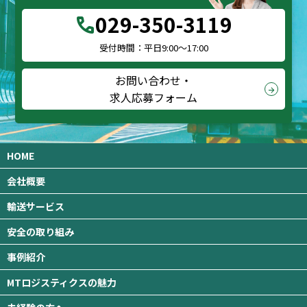
029-350-3119
call
受付時間：平日9:00～17:00
お問い合わせ・
arrow_forward
求人応募フォーム
HOME
会社概要
輸送サービス
安全の取り組み
事例紹介
MTロジスティクスの魅力