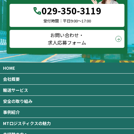
029-350-3119
call
受付時間：平日9:00～17:00
お問い合わせ・
arrow_forward
求人応募フォーム
HOME
会社概要
輸送サービス
安全の取り組み
事例紹介
MTロジスティクスの魅力